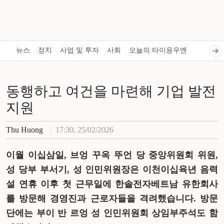
뉴스
정치
사업 및 투자
사회
오늘의 타이응우옌
동행하고 여건을 마련해 기업 발전
지원
Thu Huong
17:30, 25/02/2026
이월
이십삼일
,
브엉 꾸옥 뚜언
당
중앙위원회
위원
,
성
당부
부서기
,
성
인민위원장은 이천이십육년
음력
설
연휴
이후
첫
근무일에
한솔전자베트남
유한회사
를
방문해
경영진과
근로자들을
격려했습니다
.
방문
단에는
부이 반 르엉
성
인민위원회
상임부주석도
함