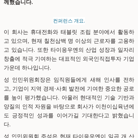
께했습니다
.
컨퍼런스 개요.
이
회사는
휴대전화와
태블릿
조립
분야에서
활동하
고
있으며
,
현재
칠천삼백
명
이상의
근로자를
고용하
고
있습니다
.
또한
타이응우옌의
산업
성장과
일자리
창출에
적극
기여하는
대표적인
외국인직접투자 기업
가운데
하나입니다
.
성
인민위원회장은
임직원들에게
새해
인사를
전하
고
,
기업이
지역
경제
·
사회
발전에
기여한
중요한
공로
를
높이
평가했습니다
.
아울러
현대적인
기술
기반과
양질의
인적
자원을
바탕으로
회사가
이천이십육년에
도
긍정적인
성과를
이어가길
기대한다고
밝혔습니
다
.
성
인민위원회
주석은
현재
타이응우옌이
일곱 개
산