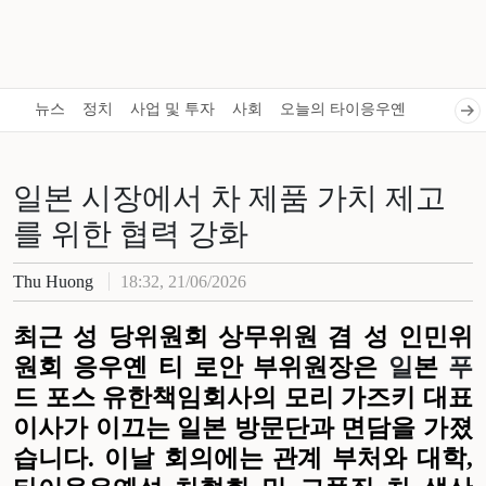
뉴스
정치
사업 및 투자
사회
오늘의 타이응우옌
일본 시장에서 차 제품 가치 제고
를 위한 협력 강화
Thu Huong
18:32, 21/06/2026
최근 성
당위원회
상무위원
겸
성
인민위
원회
응우옌 티 로안 부위원장은
일
본
푸
드
포스
유한책임회사의 모리 가즈키 대표
이사가 이끄는 일본 방문단과 면담을 가졌
습니다
.
이날
회의에는
관계
부처와
대학
,