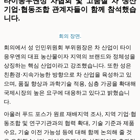
타이응우옌성
차협회
및
고품질
차
생산
기업
·
협동조합
관계자들이
함께
참석했습
니다
.
회의 장면.
회의에서
성
인민위원회
부위원장은
차
산업이
타이
응우옌의
대표
농산물이자
지역의
브랜드와
정체성을
상징하는
핵심
산업이라고
강조했습니다
.
또한
성은
친환경
·
지속가능한
방향으로
차
산업을
육성하고
있
으며
,
품질
향상과
과학기술
적용
,
심층
가공을
확대해
국제시장의
높은
요구에
대응하고
있다고
밝혔습니
다
.
아울러
푸드 포스가
원료
재배지역
조사
,
지역
기업
·
협
동조합
및
연구기관과의
협력
확대
,
기술
기준과
제품
수요
,
기술
이전
가능성
등에
대해
함께
논의해
줄
것