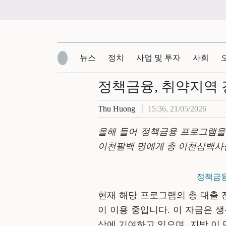
뉴스
정치
사업 및 투자
사회
Zalo
정책금융, 취약지역 
Thu Huong
15:36, 21/05/2026
올해 들어 정책금융 프로그램을
이천팔백
명에게 총
이천삼백사
정책금융
현재 해당 프로그램의 총 대출
이 이용 중
입니
다
. 이 자금은 
상에 기여하고 있으며, 지방
이