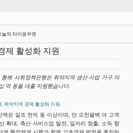
오늘의 타이응우옌
경제 활성화 지원
 통해 사회정책은행은 취약지역 생산
·
사업 가구 약
십
억 동을 대출 지원했
습니
다
.
, 취약지역 경제 활성화 지원.
 잔액은
일
조
천
억 동 이상이며
, 만
오천팔백
여 고객
생산 확대, 축산
·
서비스업 발전
, 일자리 창출, 소득 향
단계 행정체계 시행과 함께 기초경제 발전을 촉진하