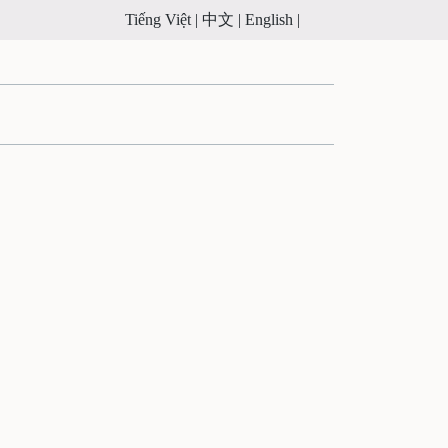
Tiếng Việt |
中文 |
English |