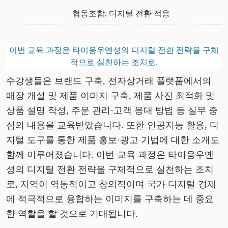
협동조합, 디지털 전환 적응
이번 교육 과정은 타이응우옌성의 디지털 전환 전략을 구체
적으로 실천하는 조치로.
수강생들은
브랜드
구축
,
전자상거래
플랫폼에서의
매장
개설
및
제품
이미지
구축
,
제품
사진
최적화
및
상품
설명
작성
,
주문
관리
·고객 응대 방법 등 실무 중
심의
내용을
교육받았습니다
. 또한 인공지능
활용
, 디
지털 도구를 통한 제품 홍보·광고 기법에 대한 소개도
함께 이루어졌습니다.
이번
교육
과정은
타이응우옌
성의
디지털
전환
전략을
구체적으로
실천하는
조치
로
, 지역이 역동적이고 창의적이며 국가 디지털 경제
에 적극적으로
융합
하는
이미지를
구축하는
데
중요
한
역할을
할
것으로
기대됩니다
.