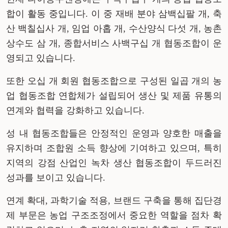
합이 활동 중입니다
. 이 중 재배 분야
삼백십팔
개
, 축
산
백칠십사
개
, 임업
아홉
개
, 수산양식
다섯
개
, 농촌
상수도
삼
개
, 종합서비스
사백구십
개 협동조합이 운
영되고 있습니다
.
또한
오십
개 회원 협동조합으로 구성된
일곱
개의 농
업 협동조합 연합체가 설립되어 생산 및 제품 유통의
연계와 협력을 강화하고 있습니다
.
성 내 협동조합들은 안정적인 운영과 양호한 매출을
유지하며 조합원 소득 향상에 기여하고 있으며
, 특히
지역의 강점 산업인
녹
차 생산 협동조합이 두드러진
성과를 보이고 있습니다
.
연계 확대, 과학기술 적용, 브랜드 구축을 통해 집단경
제 부문은 농업 구조조정에서 중요한 역할을 점차 확