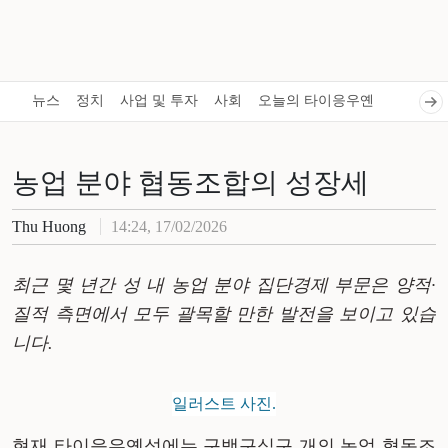
뉴스
정치
사업 및 투자
사회
오늘의 타이응우옌
농업 분야 협동조합의 성장세
Thu Huong
14:24, 17/02/2026
최근 몇 년간 성 내 농업 분야 집단경제 부문은 양적
·
질적 측면에서 모두 괄목할 만한 발전을 보이고 있습
니다
.
일러스트 사진.
현재 타이응우옌성에는
구백구십구
개의 농업 협동조