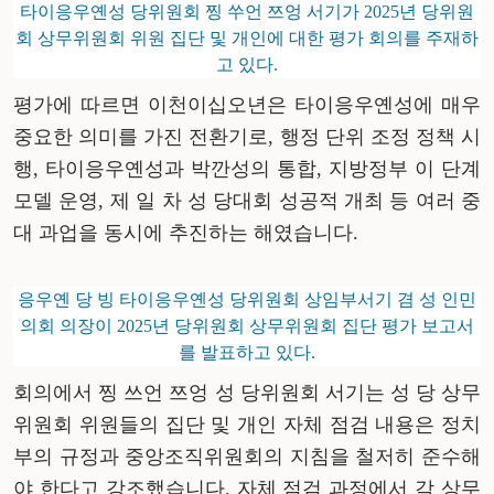
타이응우옌성 당위원회 찡 쑤언 쯔엉 서기가 2025년 당위원
회 상무위원회 위원 집단 및 개인에 대한 평가 회의를 주재하
고 있다.
평가에
따르면
이천이십오
년은
타이응우옌성에
매우
중요한
의미를
가진
전환기로
,
행정
단위
조정
정책
시
행
,
타이응우옌성과
박깐성의
통합
,
지방정부
이
단계
모델
운영
,
제
일
차
성
당대회
성공적
개최
등
여러
중
대
과업을
동시에
추진하는
해였습니다
.
응우옌 당 빙 타이응우옌성 당위원회 상임부서기 겸 성 인민
의회 의장이 2025년 당위원회 상무위원회 집단 평가 보고서
를 발표하고 있다.
회의에서
찡
쓰언
쯔엉
성
당위원회
서기는
성
당
상무
위원회
위원들의
집단
및
개인
자체
점검
내용은
정치
부
의
규정과
중앙조직위원회의
지침을
철저히
준수해
야
한다고
강조했습니다
.
자체
점검
과정에서
각
상무