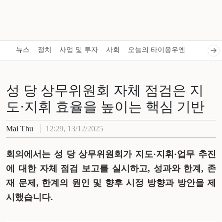
뉴스
정치
사업 및 투자
사회
오늘의 타이응우옌
성 당 상무위원회 자체 점검은 지
도·지휘 효율을 높이는 핵심 기반
Mai Thu
12:29, 13/12/2025
회의에서는
성
당
상무위원회가
지도
·
지휘
·
업무
추진
에
대한
자체
점검
보고를
실시하고
,
성과와
한계
,
존
재
문제
,
한계의
원인
및
향후
시정
방향과
방안을
제
시했습니다
.