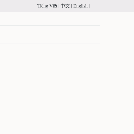
Tiếng Việt |
中文 |
English |