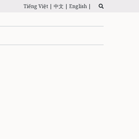
Tiếng Việt |
中文 |
English |